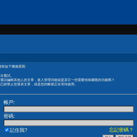
有如下幾個原因:
再次嘗試。
在嘗試編輯其他人的文章，進入管理功能或是其它一些需要特殊權限的功能嗎？
能已經禁止您發表文章，或是您的帳號正在等待啟用。
帳戶:
密碼:
忘記密碼？
記住我?