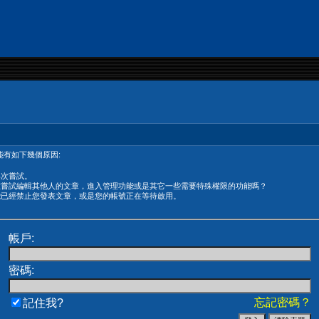
有如下幾個原因:
再次嘗試。
在嘗試編輯其他人的文章，進入管理功能或是其它一些需要特殊權限的功能嗎？
能已經禁止您發表文章，或是您的帳號正在等待啟用。
帳戶:
密碼:
忘記密碼？
記住我?