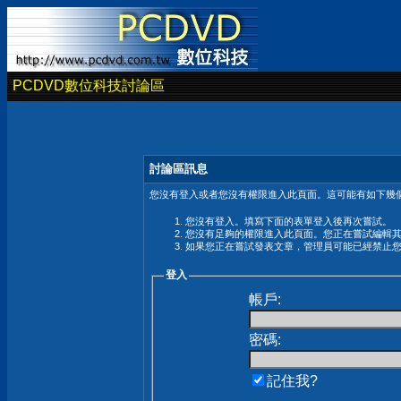
PCDVD數位科技討論區
討論區訊息
您沒有登入或者您沒有權限進入此頁面。這可能有如下幾個
您沒有登入。填寫下面的表單登入後再次嘗試。
您沒有足夠的權限進入此頁面。您正在嘗試編輯
如果您正在嘗試發表文章，管理員可能已經禁止
登入
帳戶:
密碼:
記住我?