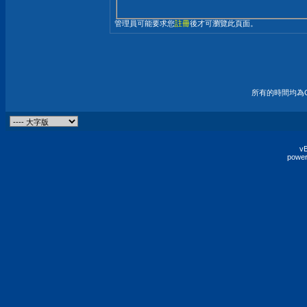
管理員可能要求您
註冊
後才可瀏覽此頁面。
所有的時間均為G
vB
power