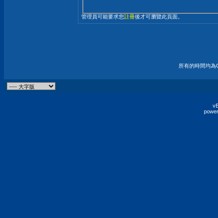
管理員可能要求您
註冊
後才可瀏覽此頁面。
所有的時間均為G
vB
power