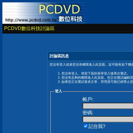
PCDVD數位科技討論區
討論區訊息
您沒有登入或者您沒有權限進入此頁面。這可能有如下幾個
您沒有登入。填寫下面的表單登入後再次嘗試。
您沒有足夠的權限進入此頁面。您正在嘗試編輯
如果您正在嘗試發表文章，管理員可能已經禁止
登入
帳戶:
密碼:
記住我?