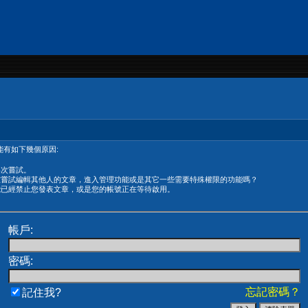
有如下幾個原因:
再次嘗試。
在嘗試編輯其他人的文章，進入管理功能或是其它一些需要特殊權限的功能嗎？
能已經禁止您發表文章，或是您的帳號正在等待啟用。
帳戶:
密碼:
忘記密碼？
記住我?