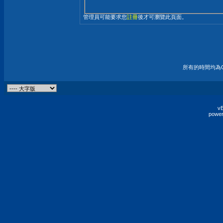
管理員可能要求您
註冊
後才可瀏覽此頁面。
所有的時間均為G
vB
power