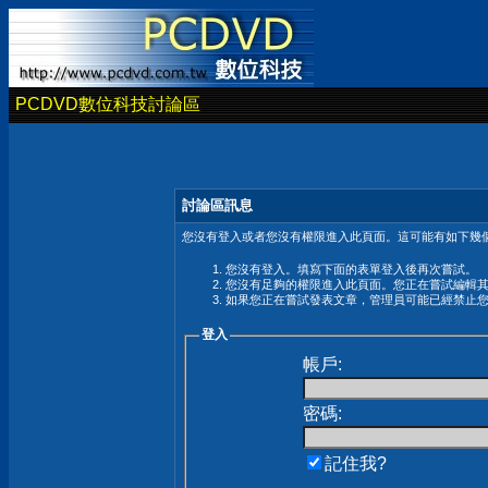
PCDVD數位科技討論區
討論區訊息
您沒有登入或者您沒有權限進入此頁面。這可能有如下幾個
您沒有登入。填寫下面的表單登入後再次嘗試。
您沒有足夠的權限進入此頁面。您正在嘗試編輯
如果您正在嘗試發表文章，管理員可能已經禁止
登入
帳戶:
密碼:
記住我?