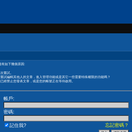
有如下幾個原因:
再次嘗試。
在嘗試編輯其他人的文章，進入管理功能或是其它一些需要特殊權限的功能嗎？
能已經禁止您發表文章，或是您的帳號正在等待啟用。
帳戶:
密碼:
忘記密碼？
記住我?