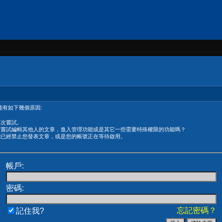
有如下幾個原因:
再次嘗試。
在嘗試編輯其他人的文章，進入管理功能或是其它一些需要特殊權限的功能嗎？
能已經禁止您發表文章，或是您的帳號正在等待啟用。
帳戶:
密碼:
忘記密碼？
記住我?