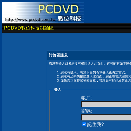
PCDVD數位科技討論區
討論區訊息
您沒有登入或者您沒有權限進入此頁面。這可能有如下幾個
您沒有登入。填寫下面的表單登入後再次嘗試。
您沒有足夠的權限進入此頁面。您正在嘗試編輯
如果您正在嘗試發表文章，管理員可能已經禁止
登入
帳戶:
密碼:
記住我?