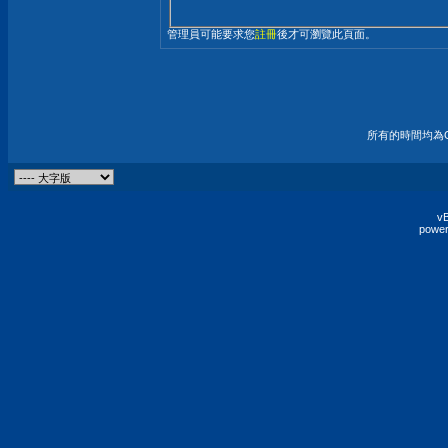
管理員可能要求您
註冊
後才可瀏覽此頁面。
所有的時間均為G
vB
power