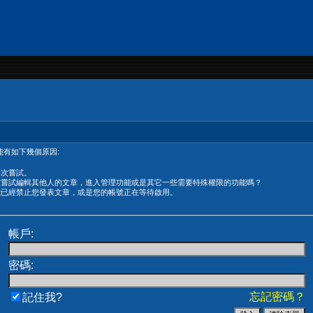
有如下幾個原因:
再次嘗試。
在嘗試編輯其他人的文章，進入管理功能或是其它一些需要特殊權限的功能嗎？
能已經禁止您發表文章，或是您的帳號正在等待啟用。
帳戶:
密碼:
忘記密碼？
記住我?