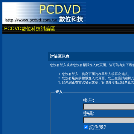
PCDVD數位科技討論區
討論區訊息
您沒有登入或者您沒有權限進入此頁面。這可能有如下幾個
您沒有登入。填寫下面的表單登入後再次嘗試。
您沒有足夠的權限進入此頁面。您正在嘗試編輯
如果您正在嘗試發表文章，管理員可能已經禁止
登入
帳戶:
密碼:
記住我?