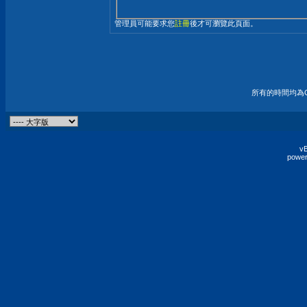
管理員可能要求您
註冊
後才可瀏覽此頁面。
所有的時間均為G
vB
power