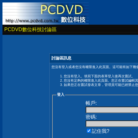
PCDVD數位科技討論區
討論區訊息
您沒有登入或者您沒有權限進入此頁面。這可能有如下幾個
您沒有登入。填寫下面的表單登入後再次嘗試。
您沒有足夠的權限進入此頁面。您正在嘗試編輯
如果您正在嘗試發表文章，管理員可能已經禁止
登入
帳戶:
密碼:
記住我?