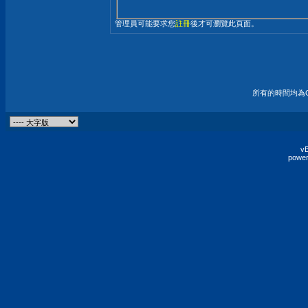
管理員可能要求您
註冊
後才可瀏覽此頁面。
所有的時間均為G
vB
power