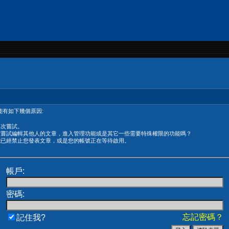
有如下幾個原因:
再次嘗試。
在嘗試編輯其他人的文章，進入管理功能或是其它一些需要特殊權限的功能嗎？
能已經禁止您發表文章，或是您的帳號正在等待啟用。
帳戶:
密碼:
忘記密碼？
記住我?