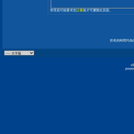
管理員可能要求您
註冊
後才可瀏覽此頁面。
所有的時間均為G
vB
power