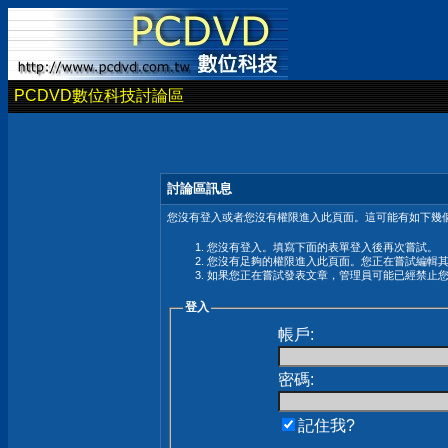
PCDVD數位科技討論區
討論區訊息
您沒有登入或者您沒有權限進入此頁面。這可能有如下幾個
您沒有登入。填寫下面的表單登入後再次嘗試。
您沒有足夠的權限進入此頁面。您正在嘗試編輯
如果您正在嘗試發表文章，管理員可能已經禁止
登入
帳戶:
密碼:
記住我?