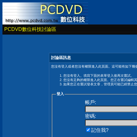
PCDVD數位科技討論區
討論區訊息
您沒有登入或者您沒有權限進入此頁面。這可能有如下幾個
您沒有登入。填寫下面的表單登入後再次嘗試。
您沒有足夠的權限進入此頁面。您正在嘗試編輯
如果您正在嘗試發表文章，管理員可能已經禁止
登入
帳戶:
密碼:
記住我?