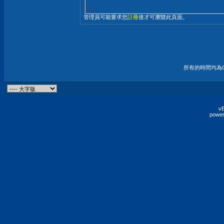
管理員可能要求您
註冊
後才可瀏覽此頁面。
所有的時間均為G
vB
power