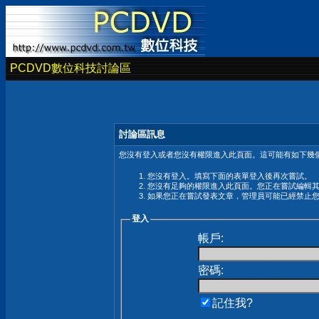
PCDVD數位科技討論區
討論區訊息
您沒有登入或者您沒有權限進入此頁面。這可能有如下幾個
您沒有登入。填寫下面的表單登入後再次嘗試。
您沒有足夠的權限進入此頁面。您正在嘗試編輯
如果您正在嘗試發表文章，管理員可能已經禁止
登入
帳戶:
密碼:
記住我?