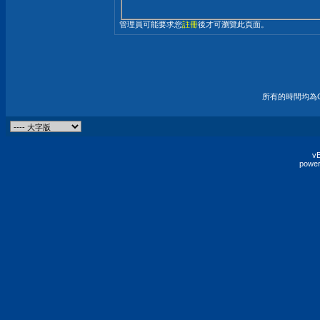
管理員可能要求您
註冊
後才可瀏覽此頁面。
所有的時間均為G
vB
power