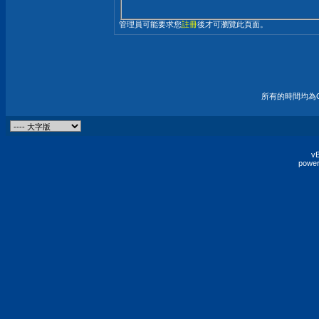
管理員可能要求您
註冊
後才可瀏覽此頁面。
所有的時間均為G
vB
power