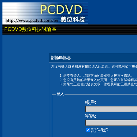
PCDVD數位科技討論區
討論區訊息
您沒有登入或者您沒有權限進入此頁面。這可能有如下幾個
您沒有登入。填寫下面的表單登入後再次嘗試。
您沒有足夠的權限進入此頁面。您正在嘗試編輯
如果您正在嘗試發表文章，管理員可能已經禁止
登入
帳戶:
密碼:
記住我?