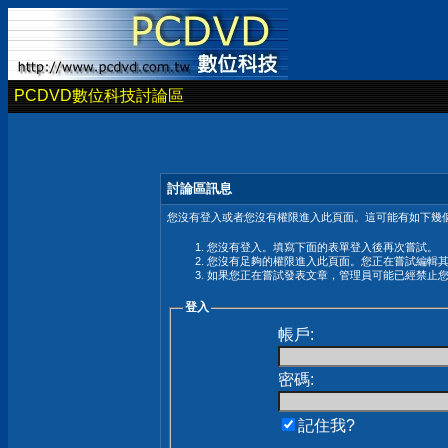
PCDVD數位科技討論區
討論區訊息
您沒有登入或者您沒有權限進入此頁面。這可能有如下幾個
您沒有登入。填寫下面的表單登入後再次嘗試。
您沒有足夠的權限進入此頁面。您正在嘗試編輯
如果您正在嘗試發表文章，管理員可能已經禁止
登入
帳戶:
密碼:
記住我?