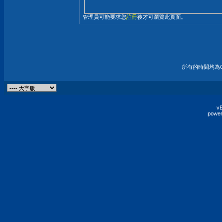
管理員可能要求您
註冊
後才可瀏覽此頁面。
所有的時間均為G
vB
power