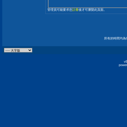
管理員可能要求您
註冊
後才可瀏覽此頁面。
所有的時間均為G
vB
power