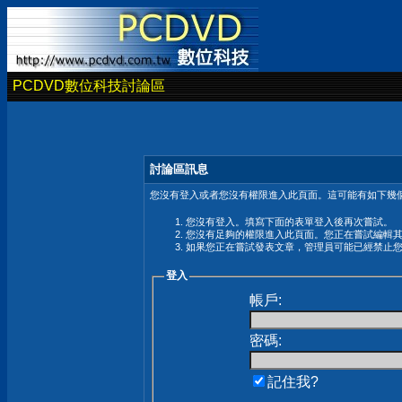
PCDVD數位科技討論區
討論區訊息
您沒有登入或者您沒有權限進入此頁面。這可能有如下幾個
您沒有登入。填寫下面的表單登入後再次嘗試。
您沒有足夠的權限進入此頁面。您正在嘗試編輯
如果您正在嘗試發表文章，管理員可能已經禁止
登入
帳戶:
密碼:
記住我?