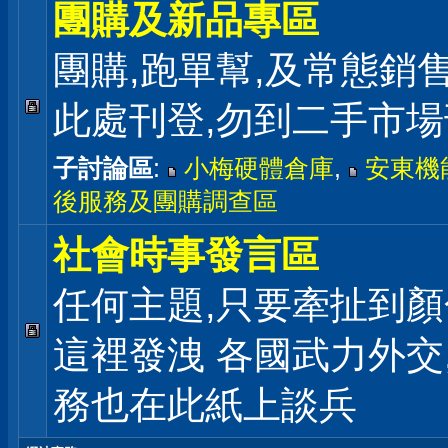
團購及新品專區
團購,跑單幫,及常態銷
此處刊登,勿到二手市
子討論區
:
小梅硬體倉庫
,
安東機
後服務及團購調查區
社會時事發言區
任何主題,只要牽扯到顏
這裡發洩 各國武力外交
務也在此紙上談兵