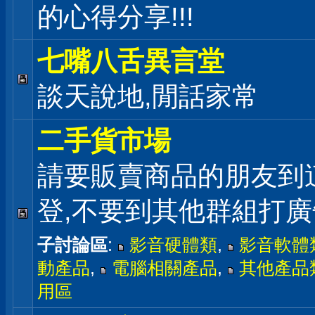
的心得分享!!!
七嘴八舌異言堂
談天說地,閒話家常
二手貨市場
請要販賣商品的朋友到
登,不要到其他群組打廣
子討論區
:
影音硬體類
,
影音軟體
動產品
,
電腦相關產品
,
其他產品
用區