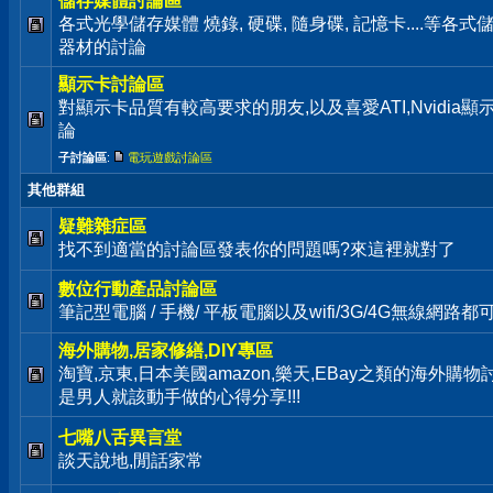
儲存媒體討論區
各式光學儲存媒體 燒錄, 硬碟, 隨身碟, 記憶卡....等
器材的討論
顯示卡討論區
對顯示卡品質有較高要求的朋友,以及喜愛ATI,Nvidia
論
子討論區
:
電玩遊戲討論區
其他群組
疑難雜症區
找不到適當的討論區發表你的問題嗎?來這裡就對了
數位行動產品討論區
筆記型電腦 / 手機/ 平板電腦以及wifi/3G/4G無線網路
海外購物,居家修繕,DIY專區
淘寶,京東,日本美國amazon,樂天,EBay之類的海外購物
是男人就該動手做的心得分享!!!
七嘴八舌異言堂
談天說地,閒話家常