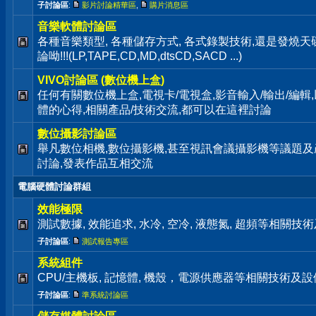
子討論區
:
影片討論精華區
,
購片消息區
音樂軟體討論區
各種音樂類型, 各種儲存方式, 各式錄製技術,還是發燒
論呦!!!(LP,TAPE,CD,MD,dtsCD,SACD ...)
VIVO討論區 (數位機上盒)
任何有關數位機上盒,電視卡/電視盒,影音輸入/輸出/編輯
體的心得,相關產品/技術交流,都可以在這裡討論
數位攝影討論區
舉凡數位相機,數位攝影機,甚至視訊會議攝影機等議題及
討論,發表作品互相交流
電腦硬體討論群組
效能極限
測試數據, 效能追求, 水冷, 空冷, 液態氮, 超頻等相關
子討論區
:
測試報告專區
系統組件
CPU/主機板, 記憶體, 機殼，電源供應器等相關技術及
子討論區
:
準系統討論區