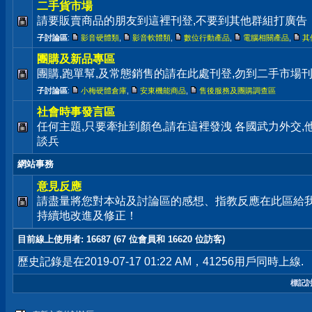
二手貨市場
請要販賣商品的朋友到這裡刊登,不要到其他群組打廣告
子討論區
:
影音硬體類
,
影音軟體類
,
數位行動產品
,
電腦相關產品
,
其
團購及新品專區
團購,跑單幫,及常態銷售的請在此處刊登,勿到二手市場
子討論區
:
小梅硬體倉庫
,
安東機能商品
,
售後服務及團購調查區
社會時事發言區
任何主題,只要牽扯到顏色,請在這裡發洩 各國武力外交
談兵
網站事務
意見反應
請盡量將您對本站及討論區的感想、指教反應在此區給
持續地改進及修正！
目前線上使用者
: 16687 (67 位會員和 16620 位訪客)
歷史記錄是在2019-07-17 01:22 AM，41256用戶同時上線.
標記