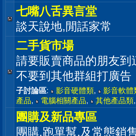
七嘴八舌異言堂
談天說地,閒話家常
二手貨市場
請要販賣商品的朋友到
不要到其他群組打廣告
子討論區
:
影音硬體類
,
影音軟體
產品
,
電腦相關產品
,
其他產品類
團購及新品專區
團購,跑單幫,及常態銷