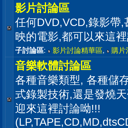
影片討論區
任何DVD,VCD,錄影帶
映的電影,都可以來這
子討論區
:
影片討論精華區
,
購片
音樂軟體討論區
各種音樂類型, 各種儲存
式錄製技術,還是發燒
迎來這裡討論呦!!!
(LP,TAPE,CD,MD,dts