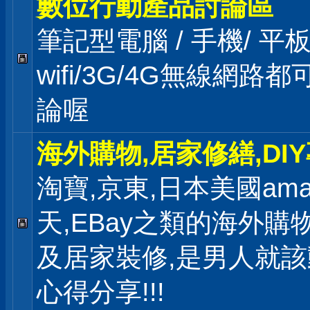
數位行動產品討論區
筆記型電腦 / 手機/ 
wifi/3G/4G無線網路
論喔
海外購物,居家修繕,DI
淘寶,京東,日本美國ama
天,EBay之類的海外購
及居家裝修,是男人就
心得分享!!!