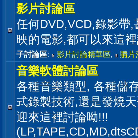
影片討論區
任何DVD,VCD,錄影帶
映的電影,都可以來這
子討論區
:
影片討論精華區
,
購片
音樂軟體討論區
各種音樂類型, 各種儲存
式錄製技術,還是發燒
迎來這裡討論呦!!!
(LP,TAPE,CD,MD,dts