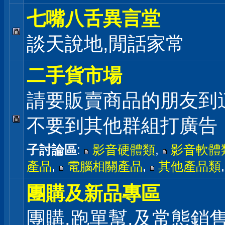
七嘴八舌異言堂
談天說地,閒話家常
二手貨市場
請要販賣商品的朋友到
不要到其他群組打廣告
子討論區
:
影音硬體類
,
影音軟體
產品
,
電腦相關產品
,
其他產品類
團購及新品專區
團購,跑單幫,及常態銷