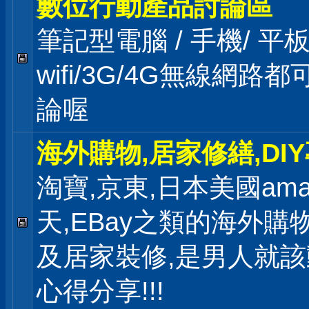
數位行動產品討論區
筆記型電腦 / 手機/ 
wifi/3G/4G無線網路
論喔
海外購物,居家修繕,DI
淘寶,京東,日本美國ama
天,EBay之類的海外購
及居家裝修,是男人就
心得分享!!!