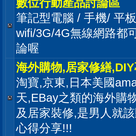
數位行動產品討論區
筆記型電腦 / 手機/ 
wifi/3G/4G無線網路
論喔
海外購物,居家修繕,DI
淘寶,京東,日本美國ama
天,EBay之類的海外購
及居家裝修,是男人就
心得分享!!!