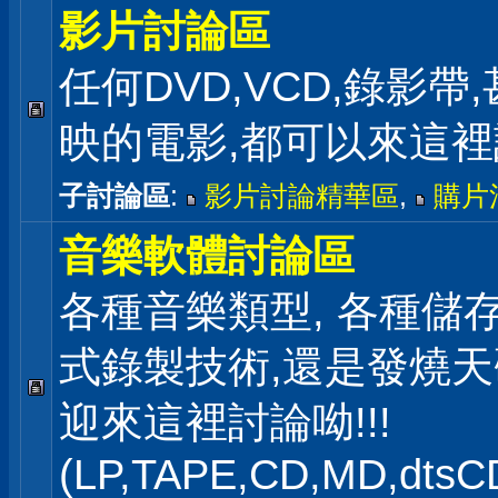
影片討論區
任何DVD,VCD,錄影帶
映的電影,都可以來這
子討論區
:
影片討論精華區
,
購片
音樂軟體討論區
各種音樂類型, 各種儲存
式錄製技術,還是發燒
迎來這裡討論呦!!!
(LP,TAPE,CD,MD,dts