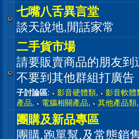
七嘴八舌異言堂
談天說地,閒話家常
二手貨市場
請要販賣商品的朋友到
不要到其他群組打廣告
子討論區
:
影音硬體類
,
影音軟體
產品
,
電腦相關產品
,
其他產品類
團購及新品專區
團購,跑單幫,及常態銷