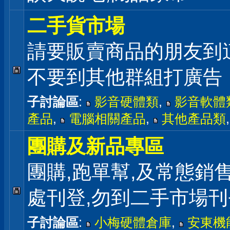
二手貨市場
請要販賣商品的朋友到
不要到其他群組打廣告
子討論區
:
影音硬體類
,
影音軟體
產品
,
電腦相關產品
,
其他產品類
團購及新品專區
團購,跑單幫,及常態銷
處刊登,勿到二手市場刊
子討論區
:
小梅硬體倉庫
,
安東機