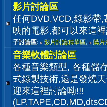
影片討論區
任何DVD,VCD,錄影帶
映的電影,都可以來這
子討論區
:
影片討論精華區
,
購片
音樂軟體討論區
各種音樂類型, 各種儲存
式錄製技術,還是發燒
迎來這裡討論呦!!!
(LP,TAPE,CD,MD,dts