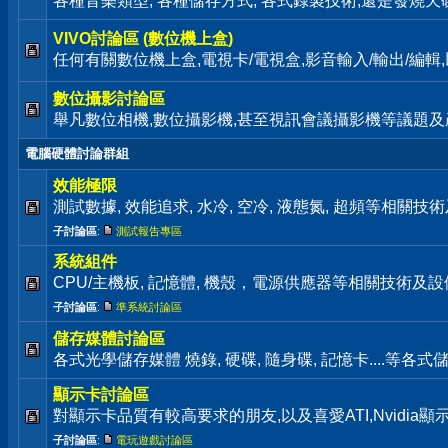
各種音樂類型, 各種儲存方式, 各式錄製技術,還是發燒天碟通通歡迎來
VIVO討論區 (數位機上盒)
任何有關數位機上盒,電視卡/電視盒,影音輸入/輸出/編
數位攝影討論區
舉凡數位相機,數位攝影機,甚至視訊會議攝影機等議題及
電腦硬體討論群組
效能極限
測試數據, 效能追求, 水冷, 空冷, 液態氮, 超頻等相關
子討論區
:
測試報告專區
系統組件
CPU/主機板, 記憶體, 機殼，電源供應器等相關技術及
子討論區
:
準系統討論區
儲存媒體討論區
各式光學儲存媒體 燒錄, 硬碟, 隨身碟, 記憶卡....等
顯示卡討論區
對顯示卡品質有較高要求的朋友,以及喜愛ATI,Nvidia
子討論區
:
電玩遊戲討論區