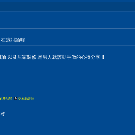
都可在這討論喔
物討論,以及居家裝修,是男人就該動手做的心得分享!!!
他產品類
,
交易信用區
刊登