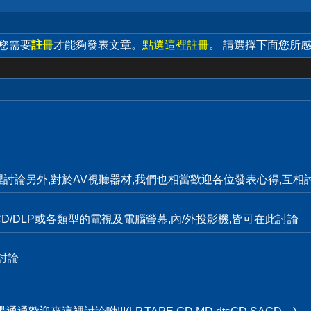
 您需要
註冊
才能夠發表文章。
點選這裡註冊
。 請選擇下面您所
裡討論另外,對於AV視聽器材,我們也相當歡迎各位發表心得,互相討
D/DLP或各類型的電視及電腦螢幕,內/外投影機,皆可在此討論
討論