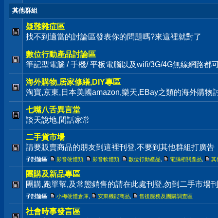
其他群組
疑難雜症區
找不到適當的討論區發表你的問題嗎?來這裡就對了
數位行動產品討論區
筆記型電腦 / 手機/ 平板電腦以及wifi/3G/4G無線網路
海外購物,居家修繕,DIY專區
淘寶,京東,日本美國amazon,樂天,EBay之類的海外購
七嘴八舌異言堂
談天說地,閒話家常
二手貨市場
請要販賣商品的朋友到這裡刊登,不要到其他群組打廣告
子討論區
:
影音硬體類
,
影音軟體類
,
數位行動產品
,
電腦相關產品
,
其
團購及新品專區
團購,跑單幫,及常態銷售的請在此處刊登,勿到二手市場
子討論區
:
小梅硬體倉庫
,
安東機能商品
,
售後服務及團購調查區
社會時事發言區