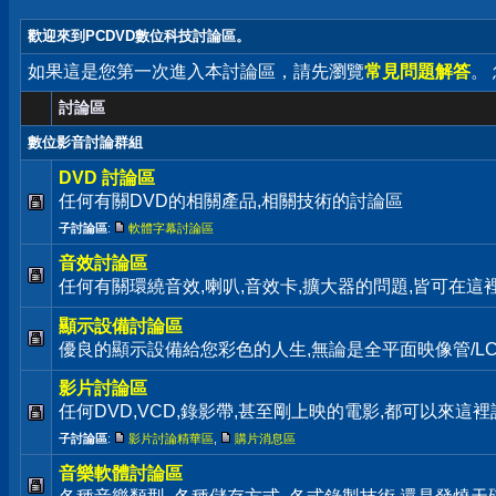
歡迎來到PCDVD數位科技討論區。
如果這是您第一次進入本討論區，請先瀏覽
常見問題解答
。
討論區
數位影音討論群組
DVD 討論區
任何有關DVD的相關產品,相關技術的討論區
子討論區
:
軟體字幕討論區
音效討論區
任何有關環繞音效,喇叭,音效卡,擴大器的問題,皆可在這
顯示設備討論區
優良的顯示設備給您彩色的人生,無論是全平面映像管/LC
影片討論區
任何DVD,VCD,錄影帶,甚至剛上映的電影,都可以來這裡
子討論區
:
影片討論精華區
,
購片消息區
音樂軟體討論區