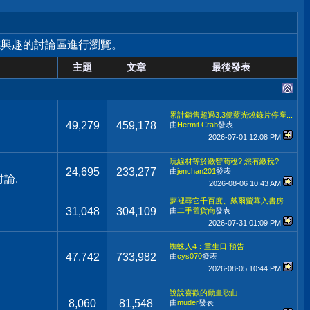
感興趣的討論區進行瀏覽。
主題
文章
最後發表
累計銷售超過3.3億藍光燒錄片停產...
49,279
459,178
由
Hermit Crab
發表
2026-07-01
12:08 PM
玩線材等於繳智商稅? 您有繳稅?
24,695
233,277
由
jenchan201
發表
論.
2026-08-06
10:43 AM
夢裡尋它千百度、戴爾螢幕入書房
31,048
304,109
由
二手舊貨商
發表
2026-07-31
01:09 PM
蜘蛛人4：重生日 預告
47,742
733,982
由
cys070
發表
2026-08-05
10:44 PM
說說喜歡的動畫歌曲....
8,060
81,548
由
muder
發表