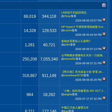
LINE收不到認證簡訊
66,019
344,118
由
Okay
發表
2026-08-06
03:57 PM
HP HyperX 平價薄膜電競鍵盤 Eve...
14,328
129,533
由
vostro
發表
2026-08-05
04:34 PM
蓋鐵皮需要裝人孔蓋嗎?
1,281
40,721
由
polor
發表
2026-08-06
07:13 PM
台灣養樂多遭爆衛生失控！日媒揭...
250,208
7,055,340
由
moronNZ
發表
2026-08-06
07:31 PM
【雙北徵】美光或金士頓 筆電 dd...
316,867
911,149
由
sweetheart5720
發表
2026-08-06
05:29 PM
「小梅」牧田原廠電池 40V XGT 2...
964
18,262
由
angela
發表
2026-07-17
07:32 PM
中國正式進入慶豐元年
6,211
172,146
由
koo
發表