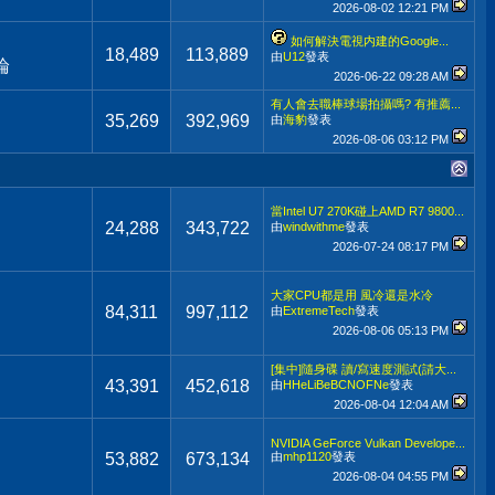
2026-08-02
12:21 PM
如何解決電視内建的Google...
18,489
113,889
由
U12
發表
論
2026-06-22
09:28 AM
有人會去職棒球場拍攝嗎? 有推薦...
35,269
392,969
由
海豹
發表
2026-08-06
03:12 PM
當Intel U7 270K碰上AMD R7 9800...
24,288
343,722
由
windwithme
發表
2026-07-24
08:17 PM
大家CPU都是用 風冷還是水冷
84,311
997,112
由
ExtremeTech
發表
2026-08-06
05:13 PM
[集中]隨身碟 讀/寫速度測試(請大...
43,391
452,618
由
HHeLiBeBCNOFNe
發表
2026-08-04
12:04 AM
NVIDIA GeForce Vulkan Develope...
53,882
673,134
由
mhp1120
發表
2026-08-04
04:55 PM