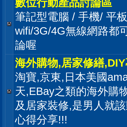
數位行動產品討論區
筆記型電腦 / 手機/ 
wifi/3G/4G無線網路
論喔
海外購物,居家修繕,DI
淘寶,京東,日本美國ama
天,EBay之類的海外購
及居家裝修,是男人就
心得分享!!!