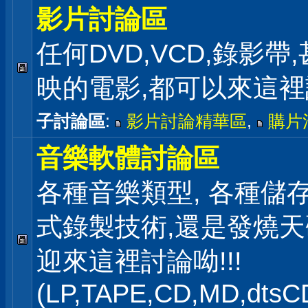
影片討論區
任何DVD,VCD,錄影帶
映的電影,都可以來這
子討論區
:
影片討論精華區
,
購片
音樂軟體討論區
各種音樂類型, 各種儲存
式錄製技術,還是發燒
迎來這裡討論呦!!!
(LP,TAPE,CD,MD,dts