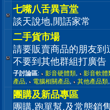
七嘴八舌異言堂
談天說地,閒話家常
二手貨市場
請要販賣商品的朋友到
不要到其他群組打廣告
子討論區
:
影音硬體類
,
影音軟體
產品
,
電腦相關產品
,
其他產品類
團購及新品專區
團購,跑單幫,及常態銷