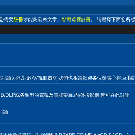
 您需要
註冊
才能夠發表文章。
點選這裡註冊
。 請選擇下面您所
裡討論另外,對於AV視聽器材,我們也相當歡迎各位發表心得,互相討
D/DLP或各類型的電視及電腦螢幕,內/外投影機,皆可在此討論
討論