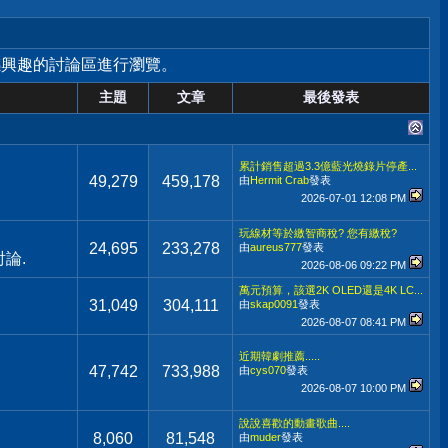
感興趣的討論區進行瀏覽。
主題
文章
最後發表
累計銷售超過3.3億藍光燒錄片停產...
49,279
459,178
由
Hermit Crab
發表
2026-07-01
12:08 PM
玩線材等於繳智商稅? 您有繳稅?
24,695
233,278
由
aureus777
發表
論.
2026-08-06
09:22 PM
萬元預算，該選2K OLED還是4K LC...
31,049
304,111
由
skap0091
發表
2026-08-07
08:41 PM
近期韓劇推薦.....
47,742
733,988
由
cys070
發表
2026-08-07
10:00 PM
說說喜歡的動畫歌曲....
8,060
81,548
由
muder
發表