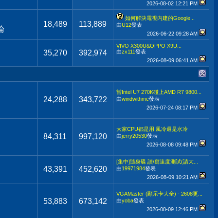
2026-08-02
12:21 PM
如何解決電視内建的Google...
18,489
113,889
由
U12
發表
論
2026-06-22
09:28 AM
VIVO X300U&OPPO X9U...
35,270
392,974
由
zx111
發表
2026-08-09
06:41 AM
當Intel U7 270K碰上AMD R7 9800...
24,288
343,722
由
windwithme
發表
2026-07-24
08:17 PM
大家CPU都是用 風冷還是水冷
84,311
997,120
由
jerry20530
發表
2026-08-08
09:48 PM
[集中]隨身碟 讀/寫速度測試(請大...
43,391
452,620
由
19971984
發表
2026-08-09
10:21 AM
VGAMaster (顯示卡大全) - 2608更...
53,883
673,142
由
yoba
發表
2026-08-09
12:46 PM