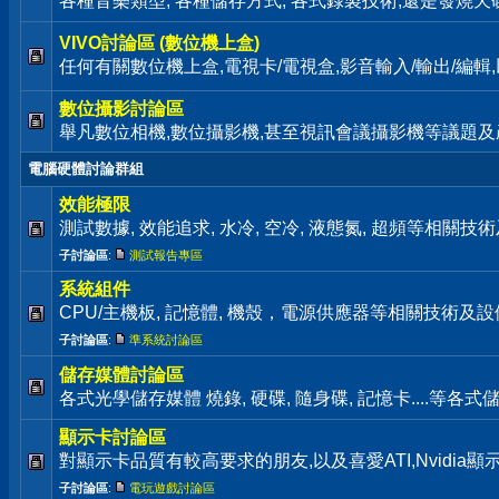
各種音樂類型, 各種儲存方式, 各式錄製技術,還是發燒天碟通通歡迎來
VIVO討論區 (數位機上盒)
任何有關數位機上盒,電視卡/電視盒,影音輸入/輸出/編
數位攝影討論區
舉凡數位相機,數位攝影機,甚至視訊會議攝影機等議題及
電腦硬體討論群組
效能極限
測試數據, 效能追求, 水冷, 空冷, 液態氮, 超頻等相關
子討論區
:
測試報告專區
系統組件
CPU/主機板, 記憶體, 機殼，電源供應器等相關技術及
子討論區
:
準系統討論區
儲存媒體討論區
各式光學儲存媒體 燒錄, 硬碟, 隨身碟, 記憶卡....等
顯示卡討論區
對顯示卡品質有較高要求的朋友,以及喜愛ATI,Nvidia
子討論區
:
電玩遊戲討論區