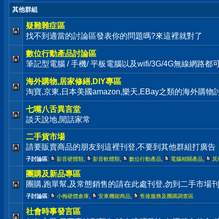
其他群組
疑難雜症區
找不到適當的討論區發表你的問題嗎?來這裡就對了
數位行動產品討論區
筆記型電腦 / 手機/ 平板電腦以及wifi/3G/4G無線網路
海外購物,居家修繕,DIY專區
淘寶,京東,日本美國amazon,樂天,EBay之類的海外購
七嘴八舌異言堂
談天說地,閒話家常
二手貨市場
請要販賣商品的朋友到這裡刊登,不要到其他群組打廣告
子討論區
:
影音硬體類
,
影音軟體類
,
數位行動產品
,
電腦相關產品
,
其
團購及新品專區
團購,跑單幫,及常態銷售的請在此處刊登,勿到二手市場
子討論區
:
小梅硬體倉庫
,
安東機能商品
,
售後服務及團購調查區
社會時事發言區