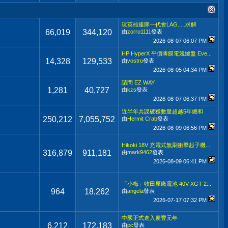
玩英雄連隊一代會LAG.....求解
66,019
344,120
由
zorro1111
發表
2026-08-07
06:07 PM
HP HyperX 平價薄膜電競鍵盤 Eve...
14,328
129,533
由
vostro
發表
2026-08-05
04:34 PM
請問 EZ WAY
1,281
40,727
由
kzs
發表
2026-08-07
06:37 PM
近半年共諜破獲數量超越5年總和
250,212
7,055,752
由
Hermit Crab
發表
2026-08-09
06:56 PM
Hikoki 18V 充電式無刷衝擊起子機...
316,879
911,181
由
mark9462
發表
2026-08-09
06:41 PM
「小梅」牧田原廠電池 40V XGT 2...
964
18,262
由
angela
發表
2026-07-17
07:32 PM
中國正式進入慶豐元年
6,212
172,183
由
pc
發表