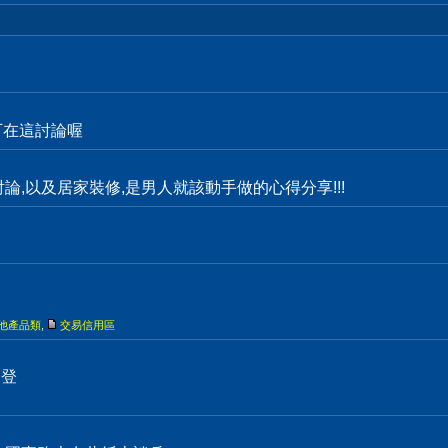
都可在這討論喔
物討論,以及居家裝修,是男人就該動手做的心得分享!!!
他產品類
,
交易信用區
刊登