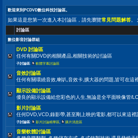
歡迎來到PCDVD數位科技討論區。
如果這是您第一次進入本討論區，請先瀏覽
常見問題解答
。
討論區
數位影音討論群組
DVD 討論區
任何有關DVD的相關產品,相關技術的討論區
子討論區
:
軟體字幕討論區
音效討論區
任何有關環繞音效,喇叭,音效卡,擴大器的問題,皆可在這
顯示設備討論區
優良的顯示設備給您彩色的人生,無論是全平面映像管/LC
影片討論區
任何DVD,VCD,錄影帶,甚至剛上映的電影,都可以來這裡
子討論區
:
影片討論精華區
,
購片消息區
音樂軟體討論區