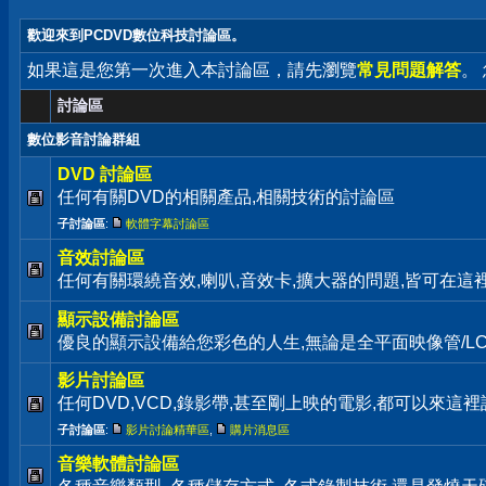
歡迎來到PCDVD數位科技討論區。
如果這是您第一次進入本討論區，請先瀏覽
常見問題解答
。
討論區
數位影音討論群組
DVD 討論區
任何有關DVD的相關產品,相關技術的討論區
子討論區
:
軟體字幕討論區
音效討論區
任何有關環繞音效,喇叭,音效卡,擴大器的問題,皆可在這
顯示設備討論區
優良的顯示設備給您彩色的人生,無論是全平面映像管/LC
影片討論區
任何DVD,VCD,錄影帶,甚至剛上映的電影,都可以來這裡
子討論區
:
影片討論精華區
,
購片消息區
音樂軟體討論區