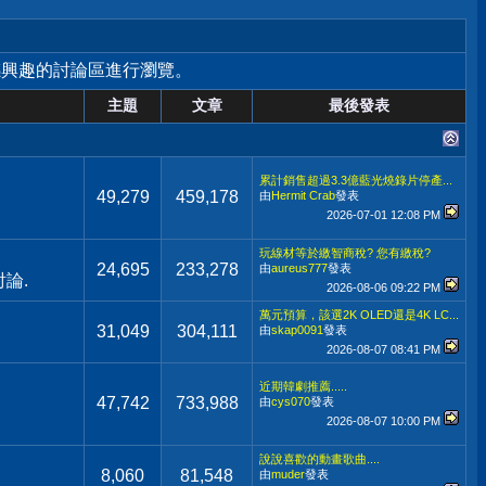
感興趣的討論區進行瀏覽。
主題
文章
最後發表
累計銷售超過3.3億藍光燒錄片停產...
49,279
459,178
由
Hermit Crab
發表
2026-07-01
12:08 PM
玩線材等於繳智商稅? 您有繳稅?
24,695
233,278
由
aureus777
發表
論.
2026-08-06
09:22 PM
萬元預算，該選2K OLED還是4K LC...
31,049
304,111
由
skap0091
發表
2026-08-07
08:41 PM
近期韓劇推薦.....
47,742
733,988
由
cys070
發表
2026-08-07
10:00 PM
說說喜歡的動畫歌曲....
8,060
81,548
由
muder
發表