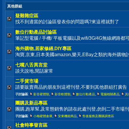
其他群組
疑難雜症區
找不到適當的討論區發表你的問題嗎?來這裡就對了
數位行動產品討論區
筆記型電腦 / 手機/ 平板電腦以及wifi/3G/4G無線網路
海外購物,居家修繕,DIY專區
淘寶,京東,日本美國amazon,樂天,EBay之類的海外購
七嘴八舌異言堂
談天說地,閒話家常
二手貨市場
請要販賣商品的朋友到這裡刊登,不要到其他群組打廣告
子討論區
:
影音硬體類
,
影音軟體類
,
數位行動產品
,
電腦相關產品
,
其
團購及新品專區
團購,跑單幫,及常態銷售的請在此處刊登,勿到二手市場
子討論區
:
小梅硬體倉庫
,
安東機能商品
,
售後服務及團購調查區
社會時事發言區