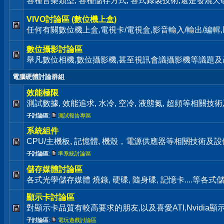
各種音樂類型, 各種儲存方式, 各式錄製技術,還是發燒天碟通通歡迎來
VIVO討論區 (數位機上盒)
任何有關數位機上盒,電視卡/電視盒,影音輸入/輸出/編
數位攝影討論區
舉凡數位相機,數位攝影機,甚至視訊會議攝影機等議題及
電腦硬體討論群組
效能極限
測試數據, 效能追求, 水冷, 空冷, 液態氮, 超頻等相關
子討論區
:
測試報告專區
系統組件
CPU/主機板, 記憶體, 機殼，電源供應器等相關技術及
子討論區
:
準系統討論區
儲存媒體討論區
各式光學儲存媒體 燒錄, 硬碟, 隨身碟, 記憶卡....等
顯示卡討論區
對顯示卡品質有較高要求的朋友,以及喜愛ATI,Nvidia
子討論區
:
電玩遊戲討論區