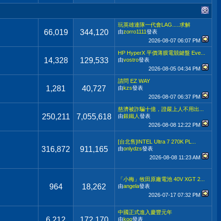
玩英雄連隊一代會LAG.....求解
66,019
344,120
由
zorro1111
發表
2026-08-07
06:07 PM
HP HyperX 平價薄膜電競鍵盤 Eve...
14,328
129,533
由
vostro
發表
2026-08-05
04:34 PM
請問 EZ WAY
1,281
40,727
由
kzs
發表
2026-08-07
06:37 PM
慈濟被詐騙十億，證嚴上人不用出...
250,211
7,055,618
由
銀鐵人
發表
2026-08-08
12:22 PM
[台北售]INTEL Ultra 7 270K PL...
316,872
911,165
由
onlydzs
發表
2026-08-08
11:23 AM
「小梅」牧田原廠電池 40V XGT 2...
964
18,262
由
angela
發表
2026-07-17
07:32 PM
中國正式進入慶豐元年
6,212
172,170
由
koo
發表