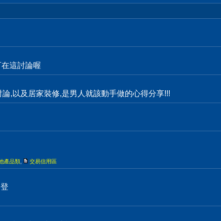
都可在這討論喔
物討論,以及居家裝修,是男人就該動手做的心得分享!!!
他產品類
,
交易信用區
刊登