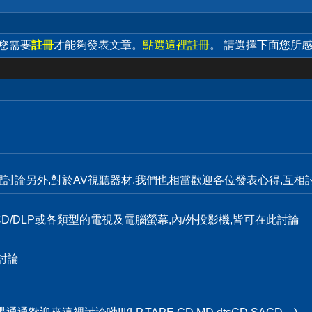
 您需要
註冊
才能夠發表文章。
點選這裡註冊
。 請選擇下面您所
裡討論另外,對於AV視聽器材,我們也相當歡迎各位發表心得,互相討
D/DLP或各類型的電視及電腦螢幕,內/外投影機,皆可在此討論
討論