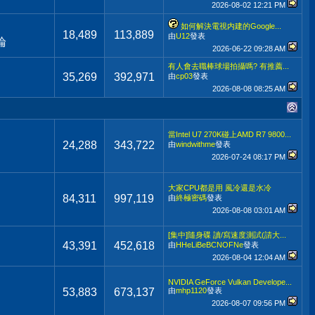
2026-08-02
12:21 PM
如何解決電視内建的Google...
18,489
113,889
由
U12
發表
論
2026-06-22
09:28 AM
有人會去職棒球場拍攝嗎? 有推薦...
35,269
392,971
由
cp03
發表
2026-08-08
08:25 AM
當Intel U7 270K碰上AMD R7 9800...
24,288
343,722
由
windwithme
發表
2026-07-24
08:17 PM
大家CPU都是用 風冷還是水冷
84,311
997,119
由
終極密碼
發表
2026-08-08
03:01 AM
[集中]隨身碟 讀/寫速度測試(請大...
43,391
452,618
由
HHeLiBeBCNOFNe
發表
2026-08-04
12:04 AM
NVIDIA GeForce Vulkan Develope...
53,883
673,137
由
mhp1120
發表
2026-08-07
09:56 PM