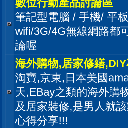
數位行動產品討論區
筆記型電腦 / 手機/ 
wifi/3G/4G無線網路
論喔
海外購物,居家修繕,DI
淘寶,京東,日本美國ama
天,EBay之類的海外購
及居家裝修,是男人就
心得分享!!!