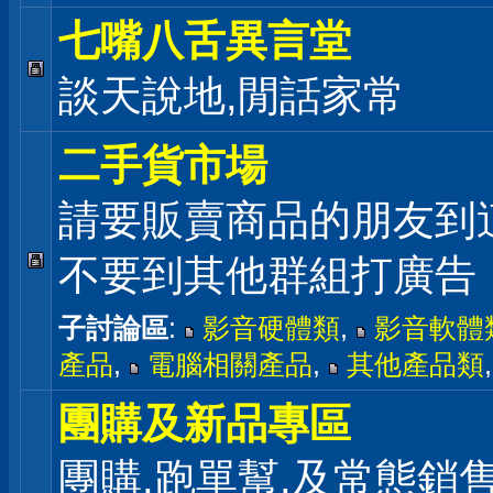
七嘴八舌異言堂
談天說地,閒話家常
二手貨市場
請要販賣商品的朋友到
不要到其他群組打廣告
子討論區
:
影音硬體類
,
影音軟體
產品
,
電腦相關產品
,
其他產品類
團購及新品專區
團購,跑單幫,及常態銷