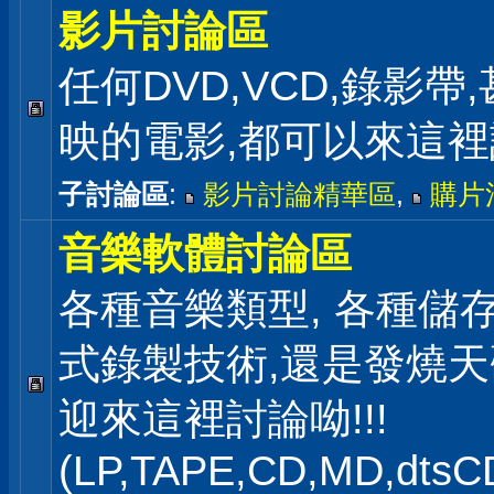
影片討論區
任何DVD,VCD,錄影帶
映的電影,都可以來這
子討論區
:
影片討論精華區
,
購片
音樂軟體討論區
各種音樂類型, 各種儲存
式錄製技術,還是發燒
迎來這裡討論呦!!!
(LP,TAPE,CD,MD,dts