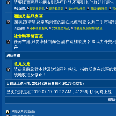
請要販賣商品的朋友到這裡刊登,不要到其他群組打廣告
子討論區
:
影音硬體類
,
影音軟體類
,
數位行動產品
,
電腦相關產品
,
其
團購及新品專區
團購,跑單幫,及常態銷售的請在此處刊登,勿到二手市場
子討論區
:
小梅硬體倉庫
,
安東機能商品
,
售後服務及團購調查區
社會時事發言區
任何主題,只要牽扯到顏色,請在這裡發洩 各國武力外交
兵
網站事務
意見反應
請盡量將您對本站及討論區的感想、指教反應在此區給
續地改進及修正！
目前線上使用者
: 20194 (16 位會員和 20178 位訪客)
歷史記錄是在2019-07-17 01:22 AM，41256用戶同時上線.
標記
有新文章的討論區