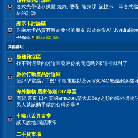
儲存媒體討論區
各式光學儲存媒體 燒錄, 硬碟, 隨身碟, 記憶卡....等
材的討論
顯示卡討論區
對顯示卡品質有較高要求的朋友,以及喜愛ATI,Nvidia
子討論區
:
電玩遊戲討論區
其他群組
疑難雜症區
找不到適當的討論區發表你的問題嗎?來這裡就對了
數位行動產品討論區
筆記型電腦 / 手機/ 平板電腦以及wifi/3G/4G無線網路
海外購物,居家修繕,DIY專區
淘寶,京東,日本美國amazon,樂天,EBay之類的海外購
男人就該動手做的心得分享!!!
七嘴八舌異言堂
談天說地,閒話家常
二手貨市場