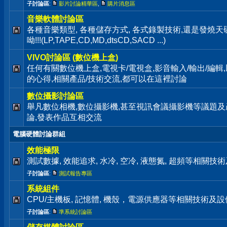
子討論區
:
影片討論精華區
,
購片消息區
音樂軟體討論區
各種音樂類型, 各種儲存方式, 各式錄製技術,還是發燒
呦!!!(LP,TAPE,CD,MD,dtsCD,SACD ...)
VIVO討論區 (數位機上盒)
任何有關數位機上盒,電視卡/電視盒,影音輸入/輸出/編輯
的心得,相關產品/技術交流,都可以在這裡討論
數位攝影討論區
舉凡數位相機,數位攝影機,甚至視訊會議攝影機等議題及
論,發表作品互相交流
電腦硬體討論群組
效能極限
測試數據, 效能追求, 水冷, 空冷, 液態氮, 超頻等相關
子討論區
:
測試報告專區
系統組件
CPU/主機板, 記憶體, 機殼，電源供應器等相關技術及
子討論區
:
準系統討論區