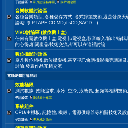
子討論區
:
影片討論精華區
,
購片消息區
音樂軟體討論區
各種音樂類型, 各種儲存方式, 各式錄製技術,還是發燒
論呦!!!(LP,TAPE,CD,MD,dtsCD,SACD ...)
VIVO討論區 (數位機上盒)
任何有關數位機上盒,電視卡/電視盒,影音輸入/輸出/編輯
的心得,相關產品/技術交流,都可以在這裡討論
數位攝影討論區
舉凡數位相機,數位攝影機,甚至視訊會議攝影機等議題及
討論,發表作品互相交流
電腦硬體討論群組
效能極限
測試數據, 效能追求, 水冷, 空冷, 液態氮, 超頻等相關
子討論區
:
測試報告專區
系統組件
CPU/主機板, 記憶體, 機殼，電源供應器等相關技術及
子討論區
:
準系統討論區