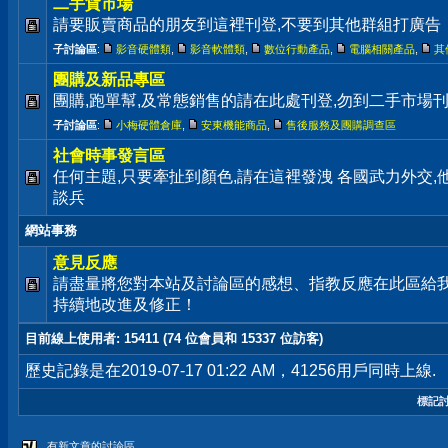
二手貨市場
請要販賣商品的朋友到這裡刊登,不要到其他群組打廣告
子討論區
:
影音硬體類
,
影音軟體類
,
數位行動產品
,
電腦相關產品
,
其
團購及新品專區
團購,跑單幫,及常態銷售的請在此處刊登,勿到二手市場
子討論區
:
小梅硬體倉庫
,
安東機能商品
,
售後服務及團購調查區
社會時事發言區
任何主題,只要牽扯到顏色,請在這裡發洩 各國武力外交
談兵
網站事務
意見反應
請盡量將您對本站及討論區的感想、指教反應在此區給
持續地改進及修正！
目前線上使用者
: 15411 (74 位會員和 15337 位訪客)
歷史記錄是在2019-07-17 01:22 AM，41256用戶同時上線.
標記
有新文章的討論區