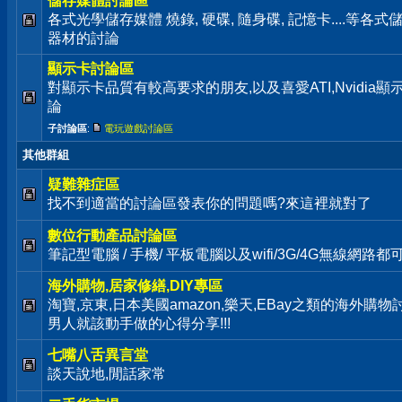
儲存媒體討論區
各式光學儲存媒體 燒錄, 硬碟, 隨身碟, 記憶卡....等
器材的討論
顯示卡討論區
對顯示卡品質有較高要求的朋友,以及喜愛ATI,Nvidia
論
子討論區
:
電玩遊戲討論區
其他群組
疑難雜症區
找不到適當的討論區發表你的問題嗎?來這裡就對了
數位行動產品討論區
筆記型電腦 / 手機/ 平板電腦以及wifi/3G/4G無線網路
海外購物,居家修繕,DIY專區
淘寶,京東,日本美國amazon,樂天,EBay之類的海外購
男人就該動手做的心得分享!!!
七嘴八舌異言堂
談天說地,閒話家常