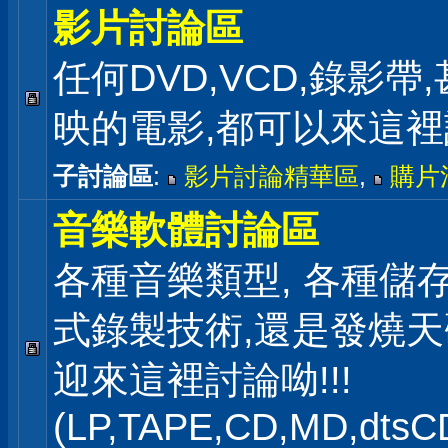
影片討論區
任何DVD,VCD,錄影帶
映的電影,都可以來這
子討論區
:
影片討論精華區
,
購片
音樂軟體討論區
各種音樂類型, 各種儲存
式錄製技術,還是發燒
迎來這裡討論呦!!!
(LP,TAPE,CD,MD,dts