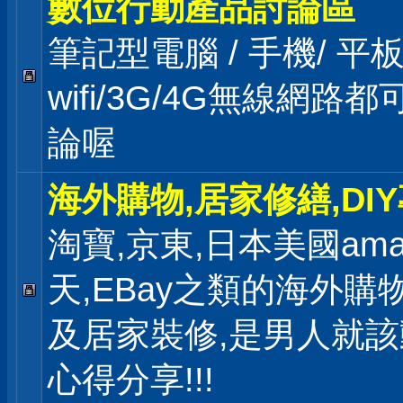
數位行動產品討論區
筆記型電腦 / 手機/ 
wifi/3G/4G無線網路
論喔
海外購物,居家修繕,DI
淘寶,京東,日本美國ama
天,EBay之類的海外購
及居家裝修,是男人就
心得分享!!!