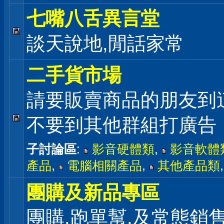
七嘴八舌異言堂
談天說地,閒話家常
二手貨市場
請要販賣商品的朋友到
不要到其他群組打廣告
子討論區
:
影音硬體類
,
影音軟體
產品
,
電腦相關產品
,
其他產品類
團購及新品專區
團購,跑單幫,及常態銷