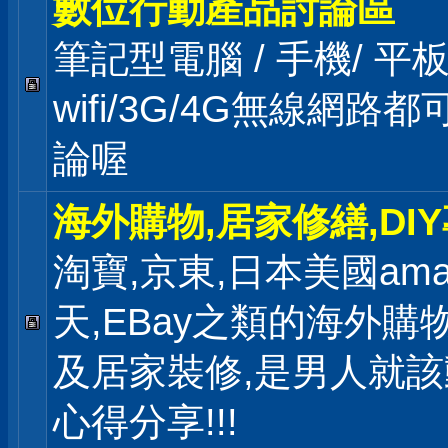
數位行動產品討論區
筆記型電腦 / 手機/ 
wifi/3G/4G無線網路
論喔
海外購物,居家修繕,DI
淘寶,京東,日本美國ama
天,EBay之類的海外購
及居家裝修,是男人就
心得分享!!!