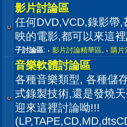
影片討論區
任何DVD,VCD,錄影帶
映的電影,都可以來這
子討論區
:
影片討論精華區
,
購片
音樂軟體討論區
各種音樂類型, 各種儲存
式錄製技術,還是發燒
迎來這裡討論呦!!!
(LP,TAPE,CD,MD,dts