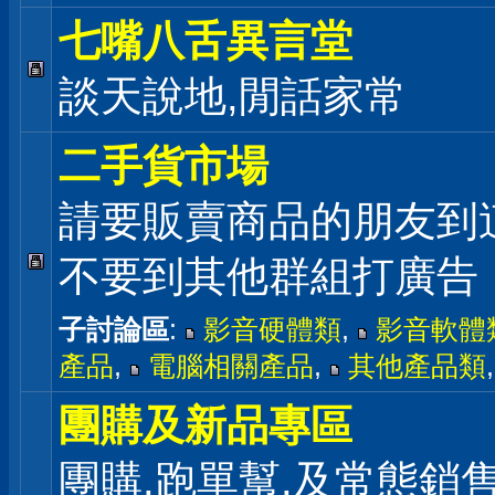
七嘴八舌異言堂
談天說地,閒話家常
二手貨市場
請要販賣商品的朋友到
不要到其他群組打廣告
子討論區
:
影音硬體類
,
影音軟體
產品
,
電腦相關產品
,
其他產品類
團購及新品專區
團購,跑單幫,及常態銷