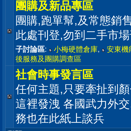
團購及新品專區
團購,跑單幫,及常態銷
此處刊登,勿到二手市
子討論區
:
小梅硬體倉庫
,
安東機
後服務及團購調查區
社會時事發言區
任何主題,只要牽扯到顏
這裡發洩 各國武力外交
務也在此紙上談兵