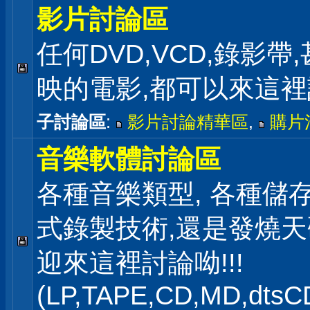
影片討論區
任何DVD,VCD,錄影帶
映的電影,都可以來這
子討論區
:
影片討論精華區
,
購片
音樂軟體討論區
各種音樂類型, 各種儲存
式錄製技術,還是發燒
迎來這裡討論呦!!!
(LP,TAPE,CD,MD,dts