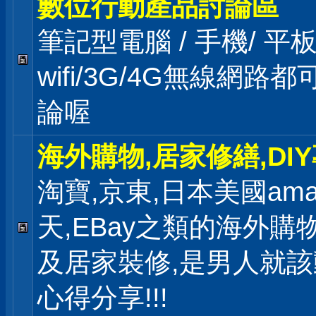
數位行動產品討論區
筆記型電腦 / 手機/ 
wifi/3G/4G無線網路
論喔
海外購物,居家修繕,DI
淘寶,京東,日本美國ama
天,EBay之類的海外購
及居家裝修,是男人就
心得分享!!!