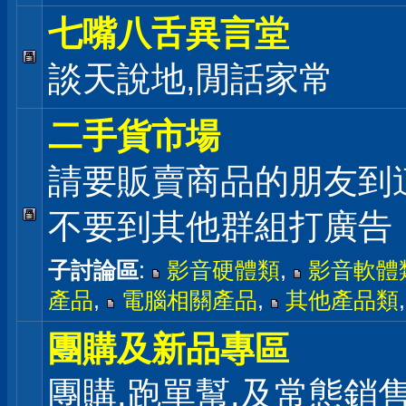
七嘴八舌異言堂
談天說地,閒話家常
二手貨市場
請要販賣商品的朋友到
不要到其他群組打廣告
子討論區
:
影音硬體類
,
影音軟體
產品
,
電腦相關產品
,
其他產品類
團購及新品專區
團購,跑單幫,及常態銷