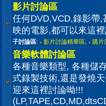
影片討論區
任何DVD,VCD,錄影帶
映的電影,都可以來這
子討論區
:
影片討論精華區
,
購片
音樂軟體討論區
各種音樂類型, 各種儲存
式錄製技術,還是發燒
迎來這裡討論呦!!!
(LP,TAPE,CD,MD,dts