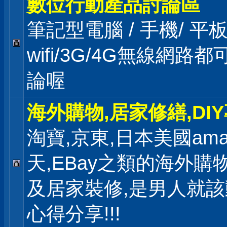
數位行動產品討論區
筆記型電腦 / 手機/ 
wifi/3G/4G無線網路
論喔
海外購物,居家修繕,DI
淘寶,京東,日本美國ama
天,EBay之類的海外購
及居家裝修,是男人就
心得分享!!!