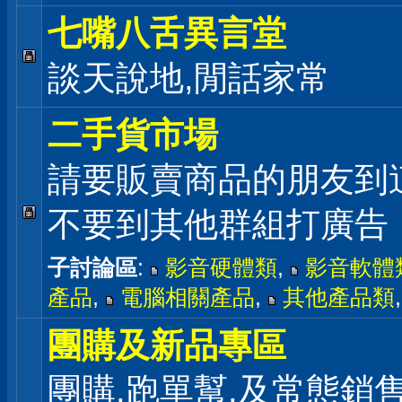
七嘴八舌異言堂
談天說地,閒話家常
二手貨市場
請要販賣商品的朋友到
不要到其他群組打廣告
子討論區
:
影音硬體類
,
影音軟體
產品
,
電腦相關產品
,
其他產品類
團購及新品專區
團購,跑單幫,及常態銷