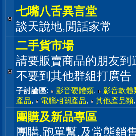
七嘴八舌異言堂
談天說地,閒話家常
二手貨市場
請要販賣商品的朋友到
不要到其他群組打廣告
子討論區
:
影音硬體類
,
影音軟體
產品
,
電腦相關產品
,
其他產品類
團購及新品專區
團購,跑單幫,及常態銷