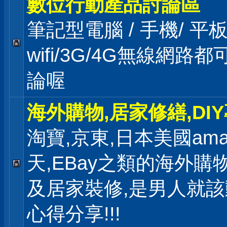
數位行動產品討論區
筆記型電腦 / 手機/ 
wifi/3G/4G無線網路
論喔
海外購物,居家修繕,DI
淘寶,京東,日本美國ama
天,EBay之類的海外購
及居家裝修,是男人就
心得分享!!!