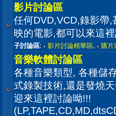
影片討論區
任何DVD,VCD,錄影帶
映的電影,都可以來這
子討論區
:
影片討論精華區
,
購片
音樂軟體討論區
各種音樂類型, 各種儲存
式錄製技術,還是發燒
迎來這裡討論呦!!!
(LP,TAPE,CD,MD,dts