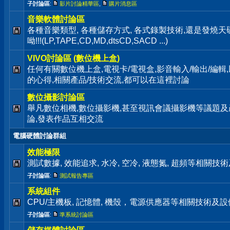
子討論區
:
影片討論精華區
,
購片消息區
音樂軟體討論區
各種音樂類型, 各種儲存方式, 各式錄製技術,還是發燒
呦!!!(LP,TAPE,CD,MD,dtsCD,SACD ...)
VIVO討論區 (數位機上盒)
任何有關數位機上盒,電視卡/電視盒,影音輸入/輸出/編輯
的心得,相關產品/技術交流,都可以在這裡討論
數位攝影討論區
舉凡數位相機,數位攝影機,甚至視訊會議攝影機等議題及
論,發表作品互相交流
電腦硬體討論群組
效能極限
測試數據, 效能追求, 水冷, 空冷, 液態氮, 超頻等相關
子討論區
:
測試報告專區
系統組件
CPU/主機板, 記憶體, 機殼，電源供應器等相關技術及
子討論區
:
準系統討論區