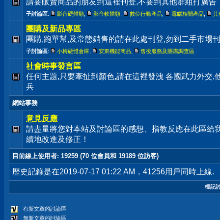
請要販賣商品的朋友到這裡刊登,不要到其他群組打廣告
子討論區
:
影音硬體類
,
影音軟體類
,
數位行動產品
,
電腦相關產品
,
其
團購及新品專區
團購,跑單幫,及常態銷售的請在此處刊登,勿到二手市場
子討論區
:
小梅硬體倉庫
,
安東機能商品
,
售後服務及團購調查區
社會時事發言區
任何主題,只要牽扯到顏色,請在這裡發洩 各國武力外交
兵
網站事務
意見反應
請盡量將您對本站及討論區的感想、指教反應在此區給
續地改進及修正！
目前線上使用者
: 19259 (70 位會員和 19189 位訪客)
歷史記錄是在2019-07-17 01:22 AM，41256用戶同時上線.
標記
有新文章的討論區
無新文章的討論區