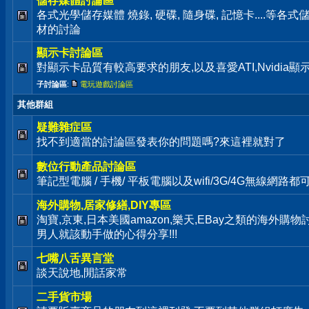
儲存媒體討論區
各式光學儲存媒體 燒錄, 硬碟, 隨身碟, 記憶卡....等
材的討論
顯示卡討論區
對顯示卡品質有較高要求的朋友,以及喜愛ATI,Nvidia
子討論區
:
電玩遊戲討論區
其他群組
疑難雜症區
找不到適當的討論區發表你的問題嗎?來這裡就對了
數位行動產品討論區
筆記型電腦 / 手機/ 平板電腦以及wifi/3G/4G無線網路
海外購物,居家修繕,DIY專區
淘寶,京東,日本美國amazon,樂天,EBay之類的海外購
男人就該動手做的心得分享!!!
七嘴八舌異言堂
談天說地,閒話家常
二手貨市場