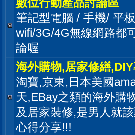
數位行動產品討論區
筆記型電腦 / 手機/ 
wifi/3G/4G無線網路
論喔
海外購物,居家修繕,DI
淘寶,京東,日本美國ama
天,EBay之類的海外購
及居家裝修,是男人就
心得分享!!!