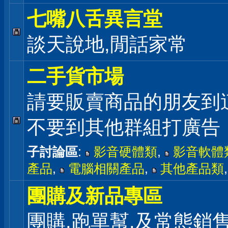
七嘴八舌異言堂
談天說地,閒話家常
二手貨市場
請要販賣商品的朋友到
不要到其他群組打廣告
子討論區
:
影音硬體類
,
影音軟體
產品
,
電腦相關產品
,
其他產品類
團購及新品專區
團購,跑單幫,及常態銷