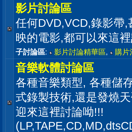
影片討論區
任何DVD,VCD,錄影帶
映的電影,都可以來這
子討論區
:
影片討論精華區
,
購片
音樂軟體討論區
各種音樂類型, 各種儲存
式錄製技術,還是發燒
迎來這裡討論呦!!!
(LP,TAPE,CD,MD,dts