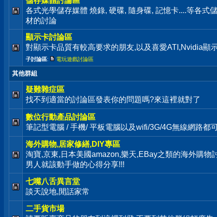
儲存媒體討論區
各式光學儲存媒體 燒錄, 硬碟, 隨身碟, 記憶卡....等
材的討論
顯示卡討論區
對顯示卡品質有較高要求的朋友,以及喜愛ATI,Nvidia
子討論區
:
電玩遊戲討論區
其他群組
疑難雜症區
找不到適當的討論區發表你的問題嗎?來這裡就對了
數位行動產品討論區
筆記型電腦 / 手機/ 平板電腦以及wifi/3G/4G無線網路
海外購物,居家修繕,DIY專區
淘寶,京東,日本美國amazon,樂天,EBay之類的海外購
男人就該動手做的心得分享!!!
七嘴八舌異言堂
談天說地,閒話家常
二手貨市場