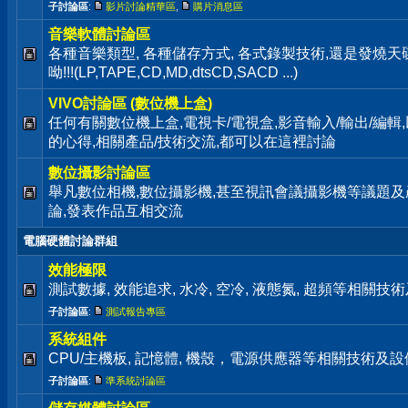
子討論區
:
影片討論精華區
,
購片消息區
音樂軟體討論區
各種音樂類型, 各種儲存方式, 各式錄製技術,還是發燒
呦!!!(LP,TAPE,CD,MD,dtsCD,SACD ...)
VIVO討論區 (數位機上盒)
任何有關數位機上盒,電視卡/電視盒,影音輸入/輸出/編輯
的心得,相關產品/技術交流,都可以在這裡討論
數位攝影討論區
舉凡數位相機,數位攝影機,甚至視訊會議攝影機等議題及
論,發表作品互相交流
電腦硬體討論群組
效能極限
測試數據, 效能追求, 水冷, 空冷, 液態氮, 超頻等相關
子討論區
:
測試報告專區
系統組件
CPU/主機板, 記憶體, 機殼，電源供應器等相關技術及
子討論區
:
準系統討論區