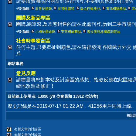
請要販賣商品的朋友到這裡刊登,不要到其他群組打廣告
子討論區
:
影音硬體類
,
影音軟體類
,
數位行動產品
,
電腦相關產品
,
其
團購及新品專區
團購,跑單幫,及常態銷售的請在此處刊登,勿到二手市場
子討論區
:
小梅硬體倉庫
,
安東機能商品
,
售後服務及團購調查區
社會時事發言區
任何主題,只要牽扯到顏色,請在這裡發洩 各國武力外交
兵
網站事務
意見反應
請盡量將您對本站及討論區的感想、指教反應在此區給
續地改進及修正！
目前線上使用者
: 13990 (78 位會員和 13912 位訪客)
歷史記錄是在2019-07-17 01:22 AM，41256用戶同時上線.
標記
有新文章的討論區
無新文章的討論區