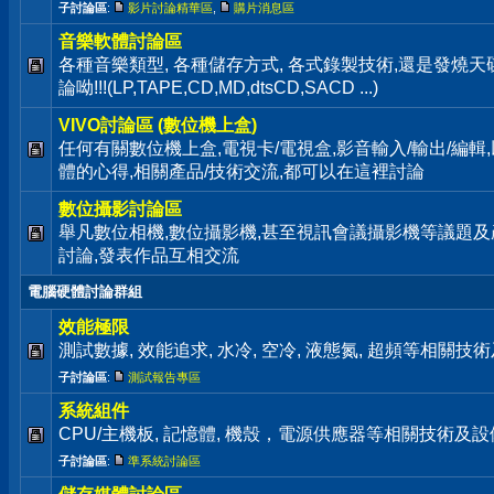
子討論區
:
影片討論精華區
,
購片消息區
音樂軟體討論區
各種音樂類型, 各種儲存方式, 各式錄製技術,還是發燒
論呦!!!(LP,TAPE,CD,MD,dtsCD,SACD ...)
VIVO討論區 (數位機上盒)
任何有關數位機上盒,電視卡/電視盒,影音輸入/輸出/編輯
體的心得,相關產品/技術交流,都可以在這裡討論
數位攝影討論區
舉凡數位相機,數位攝影機,甚至視訊會議攝影機等議題及
討論,發表作品互相交流
電腦硬體討論群組
效能極限
測試數據, 效能追求, 水冷, 空冷, 液態氮, 超頻等相關
子討論區
:
測試報告專區
系統組件
CPU/主機板, 記憶體, 機殼，電源供應器等相關技術及
子討論區
:
準系統討論區