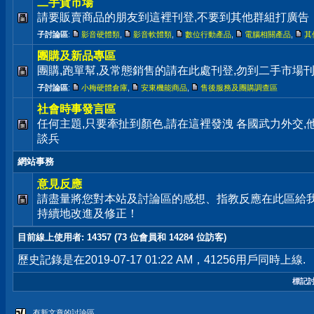
二手貨市場
請要販賣商品的朋友到這裡刊登,不要到其他群組打廣告
子討論區
:
影音硬體類
,
影音軟體類
,
數位行動產品
,
電腦相關產品
,
其
團購及新品專區
團購,跑單幫,及常態銷售的請在此處刊登,勿到二手市場
子討論區
:
小梅硬體倉庫
,
安東機能商品
,
售後服務及團購調查區
社會時事發言區
任何主題,只要牽扯到顏色,請在這裡發洩 各國武力外交
談兵
網站事務
意見反應
請盡量將您對本站及討論區的感想、指教反應在此區給
持續地改進及修正！
目前線上使用者
: 14357 (73 位會員和 14284 位訪客)
歷史記錄是在2019-07-17 01:22 AM，41256用戶同時上線.
標記
有新文章的討論區