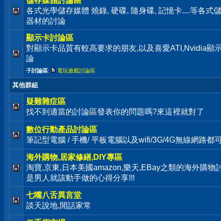
儲存媒體討論區
各式光學儲存媒體 燒錄, 硬碟, 隨身碟, 記憶卡....等
器材的討論
顯示卡討論區
對顯示卡品質有較高要求的朋友,以及喜愛ATI,Nvidia
論
子討論區
:
電玩遊戲討論區
其他群組
疑難雜症區
找不到適當的討論區發表你的問題嗎?來這裡就對了
數位行動產品討論區
筆記型電腦 / 手機/ 平板電腦以及wifi/3G/4G無線網路
海外購物,居家修繕,DIY專區
淘寶,京東,日本美國amazon,樂天,EBay之類的海外購物
是男人就該動手做的心得分享!!!
七嘴八舌異言堂
談天說地,閒話家常