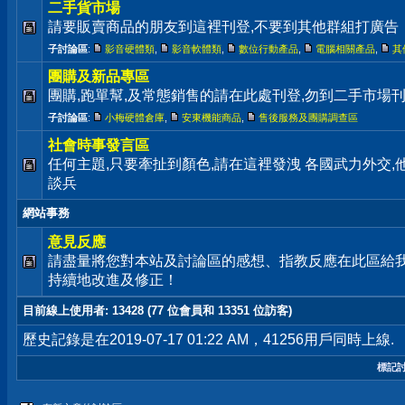
二手貨市場
請要販賣商品的朋友到這裡刊登,不要到其他群組打廣告
子討論區
:
影音硬體類
,
影音軟體類
,
數位行動產品
,
電腦相關產品
,
其
團購及新品專區
團購,跑單幫,及常態銷售的請在此處刊登,勿到二手市場
子討論區
:
小梅硬體倉庫
,
安東機能商品
,
售後服務及團購調查區
社會時事發言區
任何主題,只要牽扯到顏色,請在這裡發洩 各國武力外交
談兵
網站事務
意見反應
請盡量將您對本站及討論區的感想、指教反應在此區給
持續地改進及修正！
目前線上使用者
: 13428 (77 位會員和 13351 位訪客)
歷史記錄是在2019-07-17 01:22 AM，41256用戶同時上線.
標記