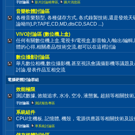
子討論區
:
影片討論精華區
,
購片消息區
音樂軟體討論區
各種音樂類型, 各種儲存方式, 各式錄製技術,還是發燒
論呦!!!(LP,TAPE,CD,MD,dtsCD,SACD ...)
VIVO討論區 (數位機上盒)
任何有關數位機上盒,電視卡/電視盒,影音輸入/輸出/編輯
體的心得,相關產品/技術交流,都可以在這裡討論
數位攝影討論區
舉凡數位相機,數位攝影機,甚至視訊會議攝影機等議題及
討論,發表作品互相交流
電腦硬體討論群組
效能極限
測試數據, 效能追求, 水冷, 空冷, 液態氮, 超頻等相關
子討論區
:
測試報告專區
系統組件
CPU/主機板, 記憶體, 機殼，電源供應器等相關技術及
子討論區
:
準系統討論區