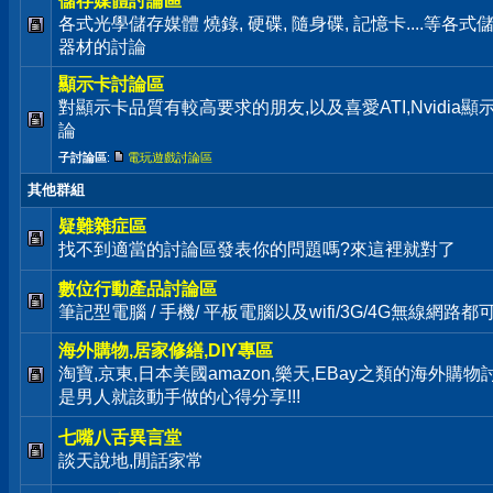
儲存媒體討論區
各式光學儲存媒體 燒錄, 硬碟, 隨身碟, 記憶卡....等
器材的討論
顯示卡討論區
對顯示卡品質有較高要求的朋友,以及喜愛ATI,Nvidia
論
子討論區
:
電玩遊戲討論區
其他群組
疑難雜症區
找不到適當的討論區發表你的問題嗎?來這裡就對了
數位行動產品討論區
筆記型電腦 / 手機/ 平板電腦以及wifi/3G/4G無線網路
海外購物,居家修繕,DIY專區
淘寶,京東,日本美國amazon,樂天,EBay之類的海外購物
是男人就該動手做的心得分享!!!
七嘴八舌異言堂
談天說地,閒話家常