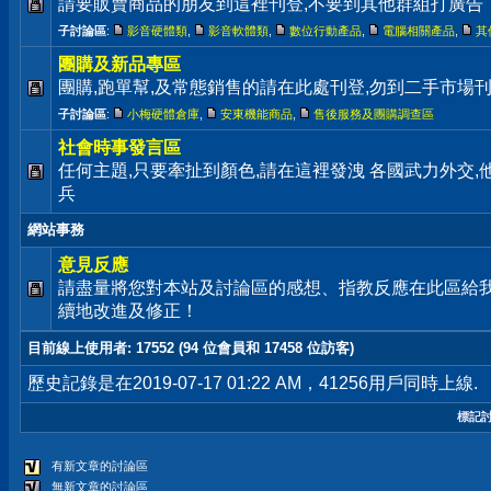
請要販賣商品的朋友到這裡刊登,不要到其他群組打廣告
子討論區
:
影音硬體類
,
影音軟體類
,
數位行動產品
,
電腦相關產品
,
其
團購及新品專區
團購,跑單幫,及常態銷售的請在此處刊登,勿到二手市場
子討論區
:
小梅硬體倉庫
,
安東機能商品
,
售後服務及團購調查區
社會時事發言區
任何主題,只要牽扯到顏色,請在這裡發洩 各國武力外交
兵
網站事務
意見反應
請盡量將您對本站及討論區的感想、指教反應在此區給
續地改進及修正！
目前線上使用者
: 17552 (94 位會員和 17458 位訪客)
歷史記錄是在2019-07-17 01:22 AM，41256用戶同時上線.
標記
有新文章的討論區
無新文章的討論區