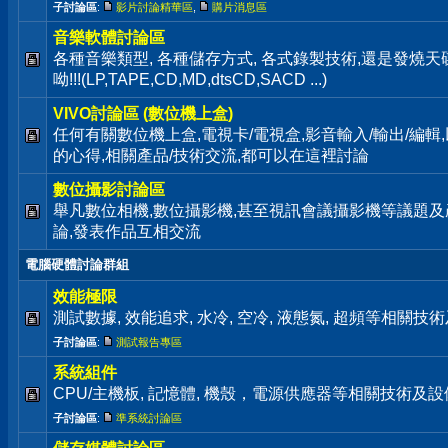
子討論區
:
影片討論精華區
,
購片消息區
音樂軟體討論區
各種音樂類型, 各種儲存方式, 各式錄製技術,還是發燒
呦!!!(LP,TAPE,CD,MD,dtsCD,SACD ...)
VIVO討論區 (數位機上盒)
任何有關數位機上盒,電視卡/電視盒,影音輸入/輸出/編輯
的心得,相關產品/技術交流,都可以在這裡討論
數位攝影討論區
舉凡數位相機,數位攝影機,甚至視訊會議攝影機等議題及
論,發表作品互相交流
電腦硬體討論群組
效能極限
測試數據, 效能追求, 水冷, 空冷, 液態氮, 超頻等相關
子討論區
:
測試報告專區
系統組件
CPU/主機板, 記憶體, 機殼，電源供應器等相關技術及
子討論區
:
準系統討論區