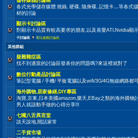
儲存媒體討論區
各式光學儲存媒體 燒錄, 硬碟, 隨身碟, 記憶卡....等
材的討論
顯示卡討論區
對顯示卡品質有較高要求的朋友,以及喜愛ATI,Nvidia
子討論區
:
電玩遊戲討論區
其他群組
疑難雜症區
找不到適當的討論區發表你的問題嗎?來這裡就對了
數位行動產品討論區
筆記型電腦 / 手機/ 平板電腦以及wifi/3G/4G無線網路
海外購物,居家修繕,DIY專區
淘寶,京東,日本美國amazon,樂天,EBay之類的海外購
男人就該動手做的心得分享!!!
七嘴八舌異言堂
談天說地,閒話家常
二手貨市場