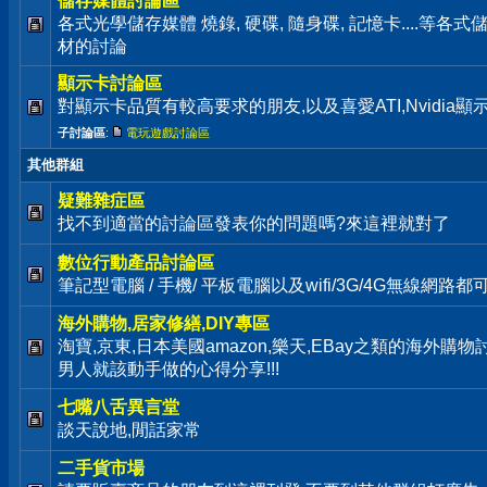
儲存媒體討論區
各式光學儲存媒體 燒錄, 硬碟, 隨身碟, 記憶卡....等
材的討論
顯示卡討論區
對顯示卡品質有較高要求的朋友,以及喜愛ATI,Nvidia
子討論區
:
電玩遊戲討論區
其他群組
疑難雜症區
找不到適當的討論區發表你的問題嗎?來這裡就對了
數位行動產品討論區
筆記型電腦 / 手機/ 平板電腦以及wifi/3G/4G無線網路
海外購物,居家修繕,DIY專區
淘寶,京東,日本美國amazon,樂天,EBay之類的海外購
男人就該動手做的心得分享!!!
七嘴八舌異言堂
談天說地,閒話家常
二手貨市場