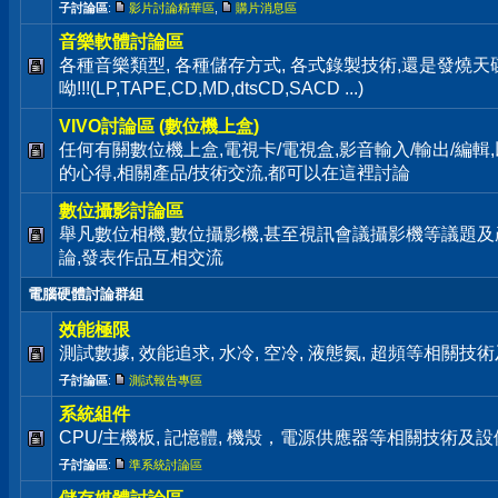
子討論區
:
影片討論精華區
,
購片消息區
音樂軟體討論區
各種音樂類型, 各種儲存方式, 各式錄製技術,還是發燒
呦!!!(LP,TAPE,CD,MD,dtsCD,SACD ...)
VIVO討論區 (數位機上盒)
任何有關數位機上盒,電視卡/電視盒,影音輸入/輸出/編輯
的心得,相關產品/技術交流,都可以在這裡討論
數位攝影討論區
舉凡數位相機,數位攝影機,甚至視訊會議攝影機等議題及
論,發表作品互相交流
電腦硬體討論群組
效能極限
測試數據, 效能追求, 水冷, 空冷, 液態氮, 超頻等相關
子討論區
:
測試報告專區
系統組件
CPU/主機板, 記憶體, 機殼，電源供應器等相關技術及
子討論區
:
準系統討論區