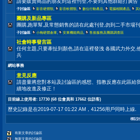
請要販賣商品的朋友到這裡刊登,不要到其他群組打廣告
子討論區
:
影音硬體類
,
影音軟體類
,
數位行動產品
,
電腦相關產品
,
其
團購及新品專區
團購,跑單幫,及常態銷售的請在此處刊登,勿到二手市場
子討論區
:
小梅硬體倉庫
,
安東機能商品
,
售後服務及團購調查區
社會時事發言區
任何主題,只要牽扯到顏色,請在這裡發洩 各國武力外交
兵
網站事務
意見反應
請盡量將您對本站及討論區的感想、指教反應在此區給
續地改進及修正！
目前線上使用者
: 17730 (68 位會員和 17662 位訪客)
歷史記錄是在2019-07-17 01:22 AM，41256用戶同時上線.
標記
有新文章的討論區
無新文章的討論區