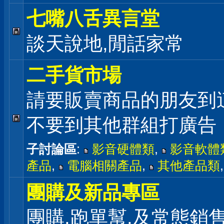
七嘴八舌異言堂
談天說地,閒話家常
二手貨市場
請要販賣商品的朋友到
不要到其他群組打廣告
子討論區
:
影音硬體類
,
影音軟體
產品
,
電腦相關產品
,
其他產品類
團購及新品專區
團購,跑單幫,及常態銷