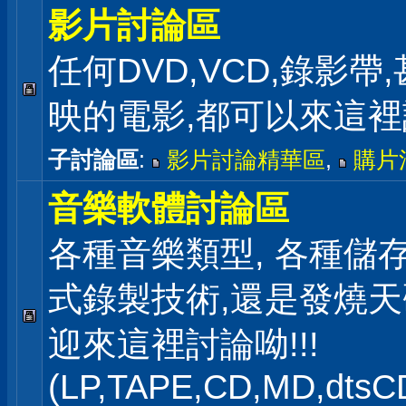
影片討論區
任何DVD,VCD,錄影帶
映的電影,都可以來這
子討論區
:
影片討論精華區
,
購片
音樂軟體討論區
各種音樂類型, 各種儲存
式錄製技術,還是發燒
迎來這裡討論呦!!!
(LP,TAPE,CD,MD,dts