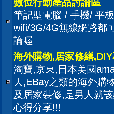
數位行動產品討論區
筆記型電腦 / 手機/ 
wifi/3G/4G無線網路
論喔
海外購物,居家修繕,DI
淘寶,京東,日本美國ama
天,EBay之類的海外購
及居家裝修,是男人就
心得分享!!!