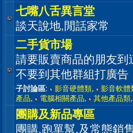
七嘴八舌異言堂
談天說地,閒話家常
二手貨市場
請要販賣商品的朋友到
不要到其他群組打廣告
子討論區
:
影音硬體類
,
影音軟體
產品
,
電腦相關產品
,
其他產品類
團購及新品專區
團購,跑單幫,及常態銷