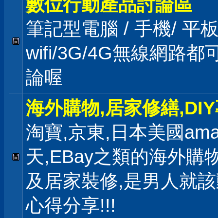
數位行動產品討論區
筆記型電腦 / 手機/ 
wifi/3G/4G無線網路
論喔
海外購物,居家修繕,DI
淘寶,京東,日本美國ama
天,EBay之類的海外購
及居家裝修,是男人就
心得分享!!!