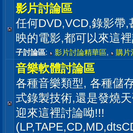
影片討論區
任何DVD,VCD,錄影帶
映的電影,都可以來這
子討論區
:
影片討論精華區
,
購片
音樂軟體討論區
各種音樂類型, 各種儲存
式錄製技術,還是發燒
迎來這裡討論呦!!!
(LP,TAPE,CD,MD,dts