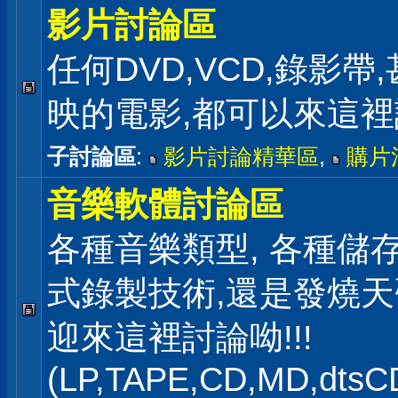
影片討論區
任何DVD,VCD,錄影帶
映的電影,都可以來這
子討論區
:
影片討論精華區
,
購片
音樂軟體討論區
各種音樂類型, 各種儲存
式錄製技術,還是發燒
迎來這裡討論呦!!!
(LP,TAPE,CD,MD,dts