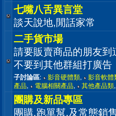
七嘴八舌異言堂
談天說地,閒話家常
二手貨市場
請要販賣商品的朋友到
不要到其他群組打廣告
子討論區
:
影音硬體類
,
影音軟體
產品
,
電腦相關產品
,
其他產品類
團購及新品專區
團購,跑單幫,及常態銷