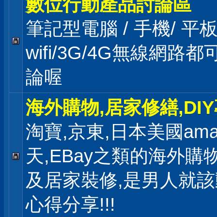
數位行動產品討論區
筆記型電腦 / 手機/ 
wifi/3G/4G無線網路
論喔
海外購物,居家修繕,DI
淘寶,京東,日本美國ama
天,EBay之類的海外購
及居家裝修,是男人就
心得分享!!!