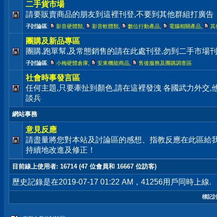
二手貨市場
請要販賣商品的朋友到這裡刊登,不要到其他群組打廣告
子討論區
:
影音硬體類
,
影音軟體類
,
數位行動產品
,
電腦相關產品
,
其
團購及新品專區
團購,跑單幫,及常態銷售的請在此處刊登,勿到二手市場
子討論區
:
小梅硬體倉庫
,
安東機能商品
,
售後服務及團購調查區
社會時事發言區
任何主題,只要牽扯到顏色,請在這裡發洩 各國武力外交
談兵
網站事務
意見反應
請盡量將您對本站及討論區的感想、指教反應在此區給
持續地改進及修正！
目前線上使用者
: 16714 (47 位會員和 16667 位訪客)
歷史記錄是在2019-07-17 01:22 AM，41256用戶同時上線.
標記