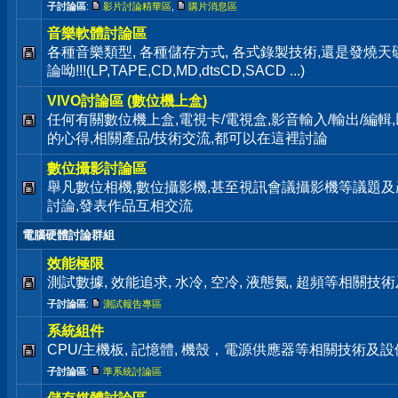
子討論區
:
影片討論精華區
,
購片消息區
音樂軟體討論區
各種音樂類型, 各種儲存方式, 各式錄製技術,還是發燒
論呦!!!(LP,TAPE,CD,MD,dtsCD,SACD ...)
VIVO討論區 (數位機上盒)
任何有關數位機上盒,電視卡/電視盒,影音輸入/輸出/編輯
的心得,相關產品/技術交流,都可以在這裡討論
數位攝影討論區
舉凡數位相機,數位攝影機,甚至視訊會議攝影機等議題及
討論,發表作品互相交流
電腦硬體討論群組
效能極限
測試數據, 效能追求, 水冷, 空冷, 液態氮, 超頻等相關
子討論區
:
測試報告專區
系統組件
CPU/主機板, 記憶體, 機殼，電源供應器等相關技術及
子討論區
:
準系統討論區