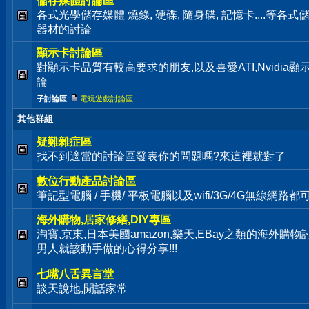
儲存媒體討論區
各式光學儲存媒體 燒錄, 硬碟, 隨身碟, 記憶卡....等
器材的討論
顯示卡討論區
對顯示卡品質有較高要求的朋友,以及喜愛ATI,Nvidia
論
子討論區
:
電玩遊戲討論區
其他群組
疑難雜症區
找不到適當的討論區發表你的問題嗎?來這裡就對了
數位行動產品討論區
筆記型電腦 / 手機/ 平板電腦以及wifi/3G/4G無線網路
海外購物,居家修繕,DIY專區
淘寶,京東,日本美國amazon,樂天,EBay之類的海外購
男人就該動手做的心得分享!!!
七嘴八舌異言堂
談天說地,閒話家常