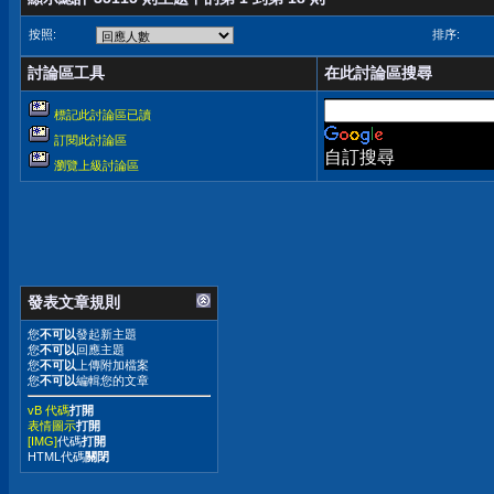
按照:
排序:
討論區工具
在此討論區搜尋
標記此討論區已讀
訂閱此討論區
自訂搜尋
瀏覽上級討論區
發表文章規則
您
不可以
發起新主題
您
不可以
回應主題
您
不可以
上傳附加檔案
您
不可以
編輯您的文章
vB 代碼
打開
表情圖示
打開
[IMG]
代碼
打開
HTML代碼
關閉