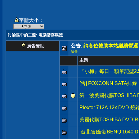
字體大小：
討論區中的主題
: 電腦儲存媒體
公告:
請各位贊助本站繼續營運
廣告贊助
站長
主題
『小梅』每日一顆筆記型2.5吋硬碟，
[售] FOXCONN SATA排線 (O
第二波美國代購TOSHIBA DV
Plextor 712A 12x DVD 
美國代購TOSHIBA DVD-RO
[台北售]全新BENQ 1640 