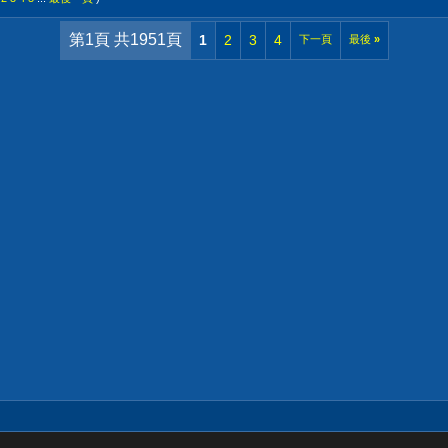
第1頁 共1951頁
1
2
3
4
下一頁
最後
»