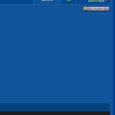
由
takuro
發表