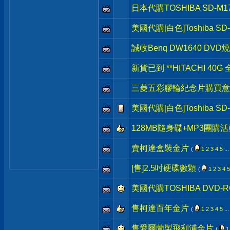
日本代購TOSHIBA SD-M1
美國代購[白色]Toshiba SD-
誠收Benq DW1640 DVD
新貨已到 **HITACHI 40G
三菱五彩膠輪紀念片購買意
美國代購[白色]Toshiba S
128MB隨身碟+MP3團購
賣柯達盒裝金片
(
1
2
3
4
5
..
[售]2.5吋硬碟數顆
(
1
2
3
4
5
美國代購TOSHIBA DVD-RO
售柯達百年金片
(
1
2
3
4
5
..
售愛爾蘭製飛利浦金片
(
1