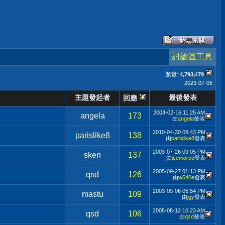
討論區工具
瀏覽:
4,793,479
2023-07-05
主題發起者
最後發表
回應
2004-02-16
11:25 AM
angela
173
由
angela
發表
2010-04-30
09:43 PM
parislike8
138
由
parislike8
發表
2003-07-26
09:05 PM
sken
137
由
icemarco
發表
2005-09-27
01:13 PM
qsd
126
由
w540e
發表
2003-09-06
05:54 PM
mastu
109
由
jgy
發表
2005-08-12
10:23 AM
qsd
106
由
qsd
發表